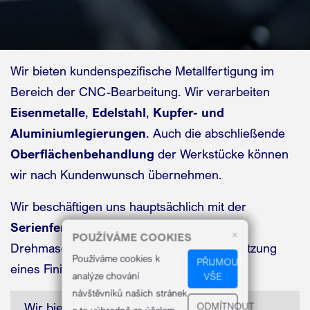
Wir bieten kundenspezifische Metallfertigung im
Bereich der CNC-Bearbeitung. Wir verarbeiten
Eisenmetalle
,
Edelstahl
,
Kupfer- und
Aluminiumlegierungen
. Auch die abschließende
Oberflächenbehandlung
der Werkstücke können
wir nach Kundenwunsch übernehmen.
Wir beschäftigen uns hauptsächlich mit der
Serienfertigung
auf Langdrech - CNC -
×
POUŽÍVÁME COOKIES
Drehmaschinen mit der Möglichkeit der Nutzung
Používáme cookies k
PŘIJMOUT
eines Finishing-Arbeitsplatzes.
analýze chování
VŠE
návštěvníků našich stránek
ODMÍTNOUT
Wir bieten: