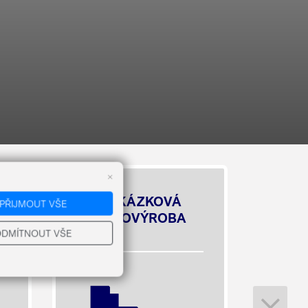
×
ZAKÁZKOVÁ
PŘIJMOUT VŠE
KOVOVÝROBA
DMÍTNOUT VŠE