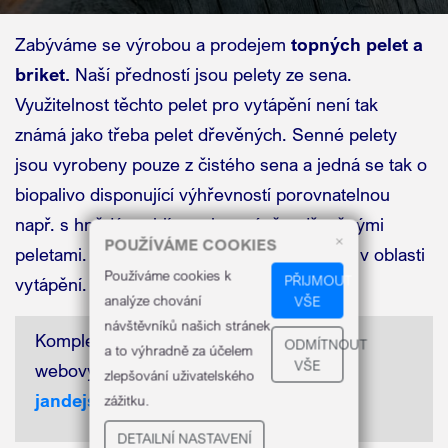
Zabýváme se výrobou a prodejem
topných pelet a
briket.
Naší předností jsou pelety ze sena.
Využitelnost těchto pelet pro vytápění není tak
známá jako třeba pelet dřevěných. Senné pelety
jsou vyrobeny pouze z čistého sena a jedná se tak o
biopalivo disponující výhřevností porovnatelnou
např. s hnědým uhlím nebo právě s dřevěnými
×
POUŽÍVÁME COOKIES
peletami. Jsou tak ekologickou alternativou v oblasti
Používáme cookies k
PŘIJMOUT
vytápění.
analýze chování
VŠE
návštěvníků našich stránek
Kompletní nabídku naleznete na našich
ODMÍTNOUT
a to výhradně za účelem
VŠE
webových stránkách:
www.pelety-
zlepšování uživatelského
jandejsek.cz
zážitku.
DETAILNÍ NASTAVENÍ