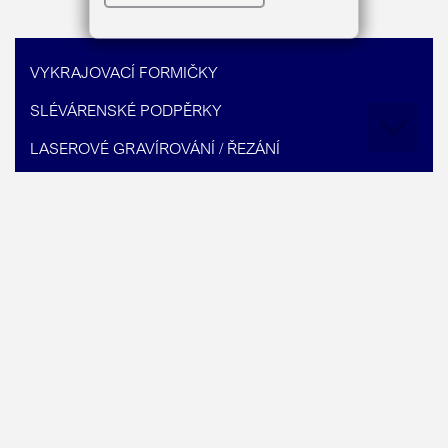
VYKRAJOVACÍ FORMIČKY
SLÉVÁRENSKÉ PODPĚRKY
LASEROVÉ GRAVÍROVÁNÍ / ŘEZÁNÍ
ZAKÁZKOVÁ KOVOVÝROBA
PÁSOVÉ DOPRAVNÍKY
PELETY A BRIKETY
Jandejsek s.r.o.
Bystřec 69
561 54 Bystřec
IČO: 175 50 173
Česká Republika
DIČ: CZ17550173