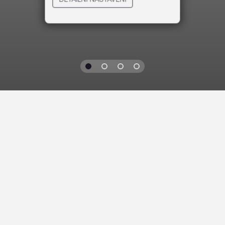
VYKRAJOVACÍ
SLÉVÁRENSKÉ
FORMIČKY
PODPĚRKY