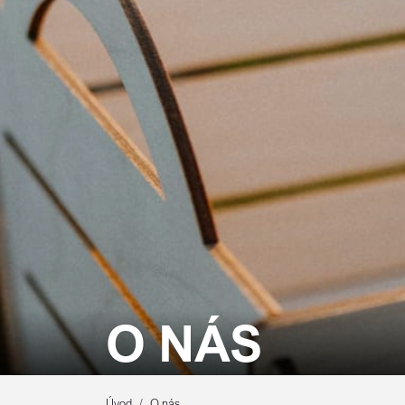
O NÁS
Úvod
O nás