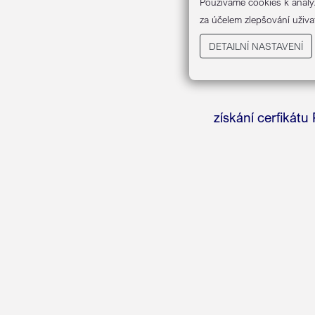
a ocelových souč
Používáme cookies k analý
za účelem zlepšování uživa
DETAILNÍ NASTAVENÍ
získání cerfikát
Jandejsek s.r.o.
Bystřec 69
561 54 Bystřec
IČO: 1