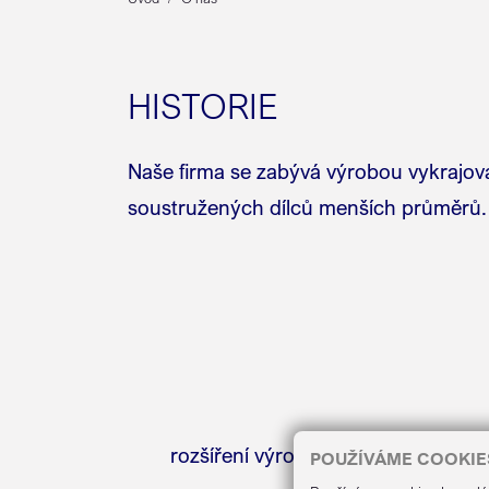
HISTORIE
Naše firma se zabývá výrobou vykrajova
soustružených dílců menších průměrů.
rozšíření výroby o produkci slévá
POUŽÍVÁME COOKIE