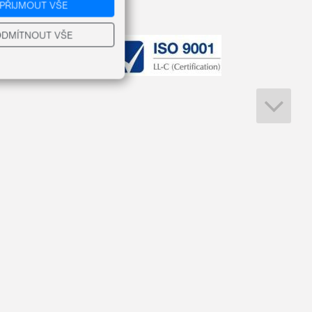
PŘIJMOUT VŠE
DMÍTNOUT VŠE
 jakosti ISO 9001
o laserování překližkových výrobků
KONTAKTUJTE NÁS