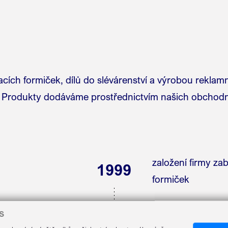
cích formiček, dílů do slévárenství a výrobou rekla
 Produkty dodáváme prostřednictvím našich obchodn
založení firmy za
1999
formiček
renských podpěrek
S
2005