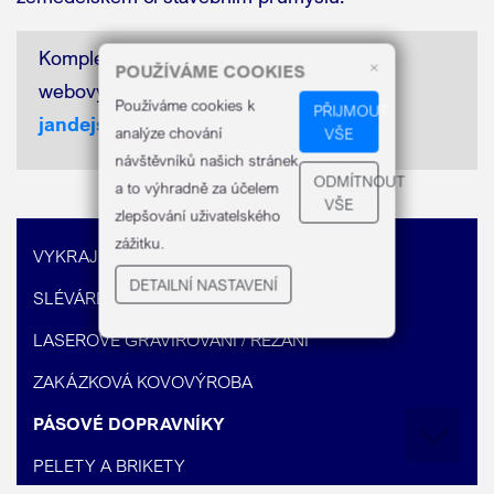
Kompletní nabídku naleznete na našich
×
POUŽÍVÁME COOKIES
webových stránkách:
www.dopravniky-
Používáme cookies k
PŘIJMOUT
jandejsek.cz
analýze chování
VŠE
návštěvníků našich stránek
ODMÍTNOUT
a to výhradně za účelem
VŠE
zlepšování uživatelského
zážitku.
VYKRAJOVACÍ FORMIČKY
DETAILNÍ NASTAVENÍ
SLÉVÁRENSKÉ PODPĚRKY
LASEROVÉ GRAVÍROVÁNÍ / ŘEZÁNÍ
ZAKÁZKOVÁ KOVOVÝROBA
PÁSOVÉ DOPRAVNÍKY
PELETY A BRIKETY