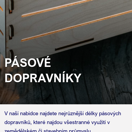
PÁSOVÉ
DOPRAVNÍKY
V naší nabídce najdete nejrůznější délky pásových
dopravníků, které najdou všestranné využití v
zemědělském či stavebním průmyslu.