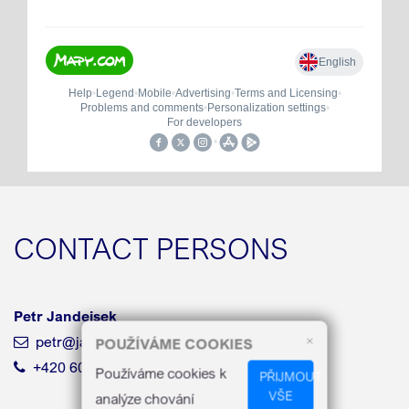
CONTACT PERSONS
Petr Jandejsek
petr@jandejsek.cz
×
POUŽÍVÁME COOKIES
‭+420 607 945 882‬
Používáme cookies k
PŘIJMOUT
VŠE
analýze chování