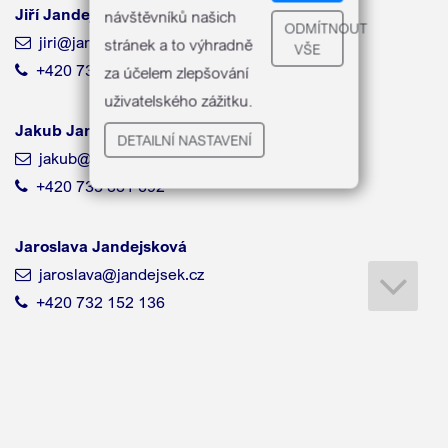
Jiří Jandejsek
návštěvníků našich
ODMÍTNOUT
jiri@jandejsek.cz
stránek a to výhradně
VŠE
‭+420 739 701 102‬
za účelem zlepšování
uživatelského zážitku.
Jakub Jandejsek
DETAILNÍ NASTAVENÍ
jakub@jandejsek.cz
+420 735 881 692‬
Jaroslava Jandejsková
jaroslava@jandejsek.cz
‭+420 732 152 136
WRITE US